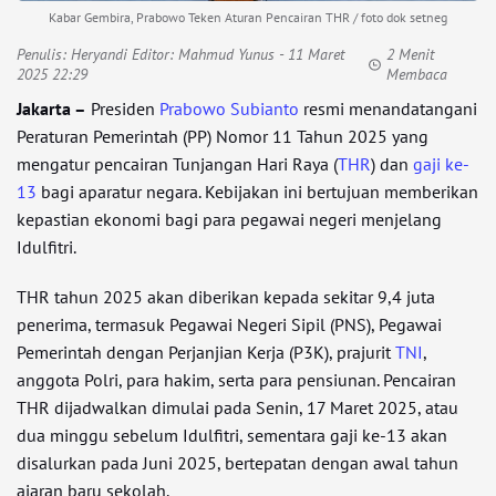
Kabar Gembira, Prabowo Teken Aturan Pencairan THR / foto dok setneg
Penulis:
Heryandi Editor: Mahmud Yunus
- 11 Maret
2 Menit
2025 22:29
Membaca
Jakarta
–
Presiden
Prabowo Subianto
resmi menandatangani
Peraturan Pemerintah (PP) Nomor 11 Tahun 2025 yang
mengatur pencairan Tunjangan Hari Raya (
THR
) dan
gaji ke-
13
bagi aparatur negara. Kebijakan ini bertujuan memberikan
kepastian ekonomi bagi para pegawai negeri menjelang
Idulfitri.
THR tahun 2025 akan diberikan kepada sekitar 9,4 juta
penerima, termasuk Pegawai Negeri Sipil (PNS), Pegawai
Pemerintah dengan Perjanjian Kerja (P3K), prajurit
TNI
,
anggota Polri, para hakim, serta para pensiunan. Pencairan
THR dijadwalkan dimulai pada Senin, 17 Maret 2025, atau
dua minggu sebelum Idulfitri, sementara gaji ke-13 akan
disalurkan pada Juni 2025, bertepatan dengan awal tahun
ajaran baru sekolah.