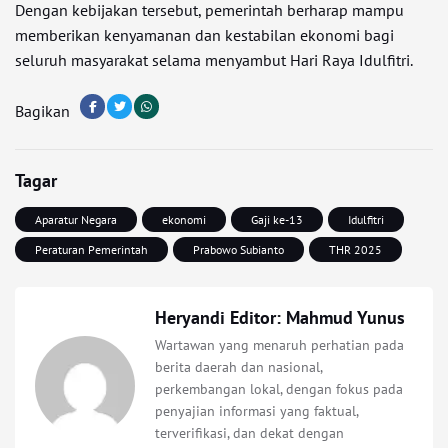
Dengan kebijakan tersebut, pemerintah berharap mampu
memberikan kenyamanan dan kestabilan ekonomi bagi
seluruh masyarakat selama menyambut Hari Raya Idulfitri.
Bagikan
Tagar
Aparatur Negara
ekonomi
Gaji ke-13
Idulfitri
Peraturan Pemerintah
Prabowo Subianto
THR 2025
Heryandi Editor: Mahmud Yunus
Wartawan yang menaruh perhatian pada
berita daerah dan nasional,
perkembangan lokal, dengan fokus pada
penyajian informasi yang faktual,
terverifikasi, dan dekat dengan