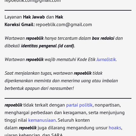
repoeblik.com@gmail.com
Layanan
Hak Jawab
dan
Hak
Koreksi
Gmail:
repoeblik.com@gmail.com
Wartawan
repoeblik
hanya tercantum
dalam
box redaksi
dan
dibekali
identitas pengenal (id card)
.
Wartawan
repoeblik
wajib mematuhi Kode Etik
Jurnalistik
.
Saat menjalankan tugas, wartawan
repoeblik
tidak
diperkenankan meminta dan menerima uang atau imbalan
berbentuk apapun dari narasumber!
repoeblik
tidak terkait dengan
partai
politik
, nonpartisan,
menghargai perbedaan dan keragaman, serta menjunjung
tinggi nilai
kemanusiaan
. Seluruh konten
dalam
repoeblik
juga dilarang mengandung unsur
hoaks
,
ujaran kebencian, dan SARA.