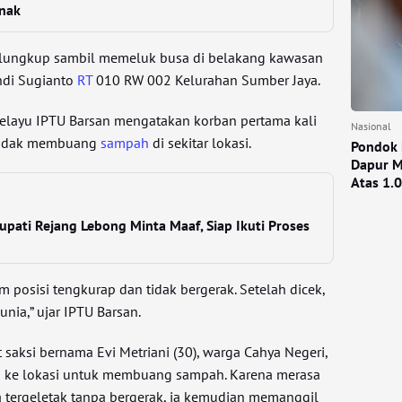
Anak
elungkup sambil memeluk busa di belakang kawasan
andi Sugianto
RT
010 RW 002 Kelurahan Sumber Jaya.
ayu IPTU Barsan mengatakan korban pertama kali
Nasional
endak membuang
sampah
di sekitar lokasi.
Pondok 
Dapur M
Atas 1.
pati Rejang Lebong Minta Maaf, Siap Ikuti Proses
m posisi tengkurap dan tidak bergerak. Setelah dicek,
nia,” ujar IPTU Barsan.
saksi bernama Evi Metriani (30), warga Cahya Negeri,
g ke lokasi untuk membuang sampah. Karena merasa
a tergeletak tanpa bergerak, ia kemudian memanggil