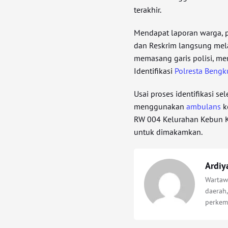
terakhir.
Mendapat laporan warga, 
dan Reskrim langsung mela
memasang garis polisi, m
Identifikasi
Polresta Bengk
Usai proses identifikasi s
menggunakan
ambulans
k
RW 004 Kelurahan Kebun K
untuk dimakamkan.
Ardiy
Wartawa
daerah,
perkem