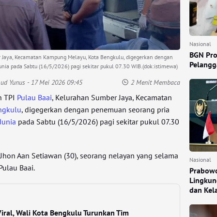
Nasional
BGN Pro
 Jaya, Kecamatan Kampung Melayu, Kota Bengkulu, digegerkan dengan
Pelangga
ia pada Sabtu (16/5/2026) pagi sekitar pukul 07.30 WIB.(dok:istimewa)
mud Yunus
- 17 Mei 2026 09:45
2 Menit Membaca
n TPI
Pulau Baai
, Kelurahan Sumber Jaya, Kecamatan
ngkulu
, digegerkan dengan penemuan seorang pria
dunia
pada Sabtu (16/5/2026) pagi sekitar pukul 07.30
Jhon Aan Setiawan (30), seorang nelayan yang selama
Nasional
Pulau Baai.
Prabowo
Lingkun
dan Kel
Viral, Wali Kota Bengkulu Turunkan Tim