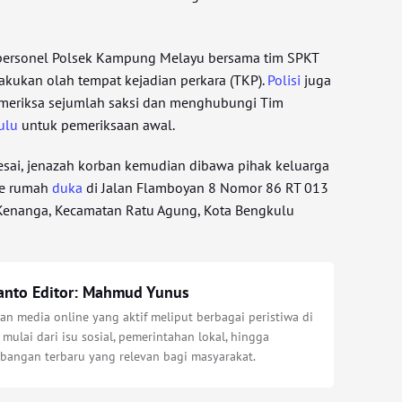
personel Polsek Kampung Melayu bersama tim SPKT
kukan olah tempat kejadian perkara (TKP).
Polisi
juga
emeriksa sejumlah saksi dan menghubungi Tim
ulu
untuk pemeriksaan awal.
elesai, jenazah korban kemudian dibawa pihak keluarga
e rumah
duka
di Jalan Flamboyan 8 Nomor 86 RT 013
enanga, Kecamatan Ratu Agung, Kota Bengkulu
anto Editor: Mahmud Yunus
n media online yang aktif meliput berbagai peristiwa di
 mulai dari isu sosial, pemerintahan lokal, hingga
bangan terbaru yang relevan bagi masyarakat.