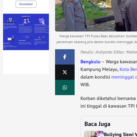
Warga kawasan TPI Pulau Baai, Kelurahan Sumber
penemuan seorang pria dalam kondisi meninggal dun
Penulis:
Ardiyanto Editor: Mah
Bengkulu
– Warga kawasa
Kampung Melayu,
Kota Be
dalam kondisi
meninggal 
WIB.
Korban diketahui bernama 
ini tinggal di kawasan TPI 
Baca Juga
Bullying Siswi 