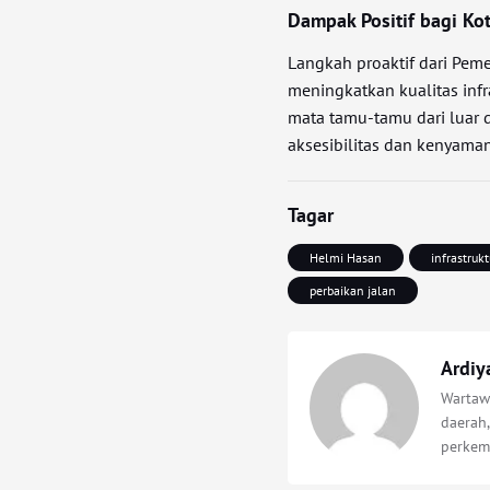
Dampak Positif bagi Ko
Langkah proaktif dari Pem
meningkatkan kualitas inf
mata tamu-tamu dari luar d
aksesibilitas dan kenyama
Tagar
Helmi Hasan
infrastrukt
perbaikan jalan
Ardiy
Wartawa
daerah,
perkem