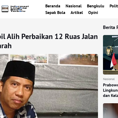
Beranda
Nasional
Bengkulu
Polit
Sepak Bola
Artikel
Opini
Berita 
l Alih Perbaikan 12 Ruas Jalan
arah
Nasional
Prabowo
Lingkun
dan Kel