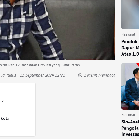
Nasional
Pondok 
Dapur M
Atas 1.
erbaikan 12 Ruas Jalan Provinsi yang Rusak Parah
mud Yunus
- 13 September 2024 12:21
2 Menit Membaca
uk
Nasional
 Kota
Bio-Axe
Pengola
Investa