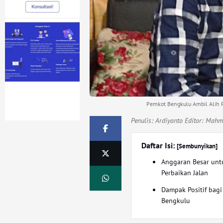
Pemkot Bengkulu Ambil Alih P
Penulis:
Ardiyanto Editor: Mah
Daftar Isi:
[Sembunyikan]
Anggaran Besar unt
Perbaikan Jalan
Dampak Positif bagi
Bengkulu