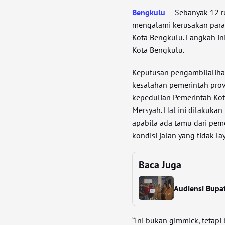
Bengkulu
— Sebanyak 12 ru
mengalami kerusakan parah
Kota Bengkulu. Langkah in
Kota Bengkulu.
Keputusan pengambilalihan
kesalahan pemerintah prov
kepedulian Pemerintah Ko
Mersyah. Hal ini dilakukan
apabila ada tamu dari pe
kondisi jalan yang tidak la
Baca Juga
Audiensi Bupa
“Ini bukan gimmick, tetap