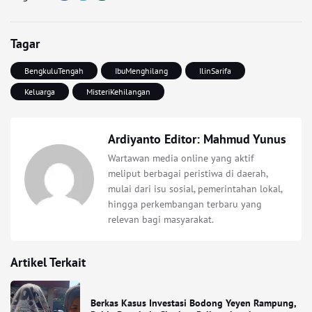
Tagar
BengkuluTengah
IbuMenghilang
IlinSarifa
Keluarga
MisteriKehilangan
Ardiyanto Editor: Mahmud Yunus
Wartawan media online yang aktif
meliput berbagai peristiwa di daerah,
mulai dari isu sosial, pemerintahan lokal,
hingga perkembangan terbaru yang
relevan bagi masyarakat.
Artikel Terkait
Berkas Kasus Investasi Bodong Yeyen Rampung,