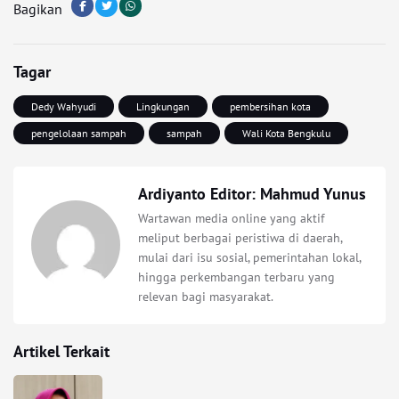
Bagikan
Tagar
Dedy Wahyudi
Lingkungan
pembersihan kota
pengelolaan sampah
sampah
Wali Kota Bengkulu
Ardiyanto Editor: Mahmud Yunus
Wartawan media online yang aktif
meliput berbagai peristiwa di daerah,
mulai dari isu sosial, pemerintahan lokal,
hingga perkembangan terbaru yang
relevan bagi masyarakat.
Artikel Terkait