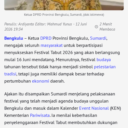
Ketua DPRD Provinsi Bengkulu, Sumardi, (dok:istimewa)
Penulis:
Ardiyanto Editor: Mahmud Yunus
- 12 Juni
2 Menit
2026 19:34
Membaca
Bengkulu
– Ketua
DPRD
Provinsi Bengkulu,
Sumardi
,
mengajak seluruh
masyarakat
untuk berpartisipasi
menyukseskan Festival Tabut 2026 yang akan berlangsung
mulai 16 Juni mendatang. Menurutnya, festival
budaya
tahunan tersebut tidak hanya menjadi simbol
pelestarian
tradisi
, tetapi juga memiliki dampak besar terhadap
pertumbuhan
ekonomi
daerah.
Ajakan itu disampaikan Sumardi menjelang pelaksanaan
festival yang telah menjadi agenda budaya unggulan
Bengkulu dan masuk dalam Kalender
Event Nasional
(KEN)
Kementerian
Pariwisata
. Ia menilai keberhasilan
penyelenggaraan Festival Tabut membutuhkan dukungan