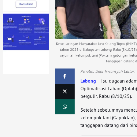
Ketua Jaringan Masyarakat Juru Kalang Topos (JMJKT)
tahun 2025 di Kabupaten Lebong, Rabu (8/10/25).
sejumlah kelompok tani (Poktan), gabungan kelom
tanggapan datang da
Penulis:
Deni Irwansyah Editor
Lebong
– Isu dugaan adan
Optimalisasi Lahan (Opla
bergulir, Rabu (8/10/25).
Setelah sebelumnya mencua
kelompok tani (Gapoktan), 
tanggapan datang dari pih