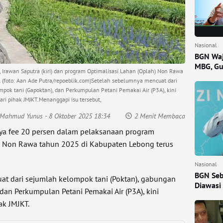
Nasional
BGN Waj
MBG, Gu
, Irawan Saputra (kiri) dan program Optimalisasi Lahan (Oplah) Non Rawa
 (foto: Aan Ade Putra/repoeblik.com)Setelah sebelumnya mencuat dari
pok tani (Gapoktan), dan Perkumpulan Petani Pemakai Air (P3A), kini
ri pihak JMJKT.Menanggapi isu tersebut,
: Mahmud Yunus
- 8 Oktober 2025 18:34
2 Menit Membaca
ya fee 20 persen dalam pelaksanaan program
h) Non Rawa tahun 2025 di Kabupaten Lebong terus
Nasional
BGN Seb
t dari sejumlah kelompok tani (Poktan), gabungan
Diawasi
dan Perkumpulan Petani Pemakai Air (P3A), kini
ak JMJKT.