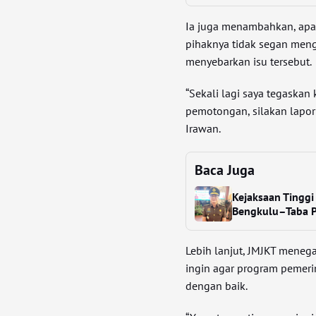
Ia juga menambahkan, apab
pihaknya tidak segan me
menyebarkan isu tersebut.
“Sekali lagi saya tegask
pemotongan, silakan lapo
Irawan.
Baca Juga
Kejaksaan Tinggi
Bengkulu–Taba 
Lebih lanjut, JMJKT menega
ingin agar program pemer
dengan baik.