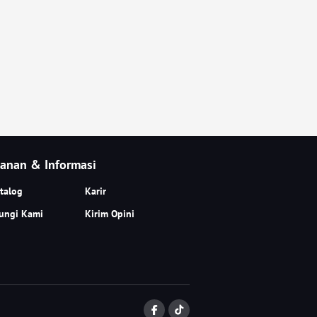
anan & Informasi
talog
Karir
ungi Kami
Kirim Opini