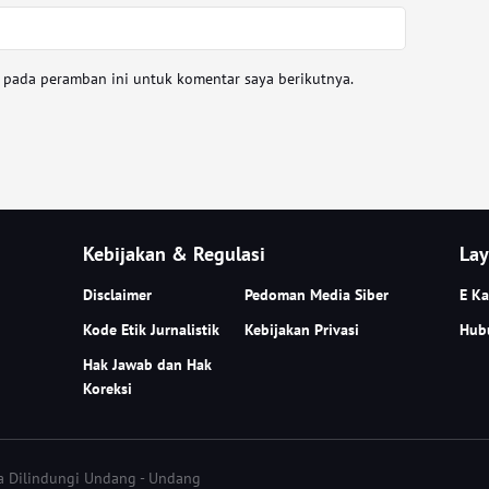
a pada peramban ini untuk komentar saya berikutnya.
Kebijakan & Regulasi
Lay
Disclaimer
Pedoman Media Siber
E Ka
Kode Etik Jurnalistik
Kebijakan Privasi
Hub
Hak Jawab dan Hak
Koreksi
ta Dilindungi Undang - Undang