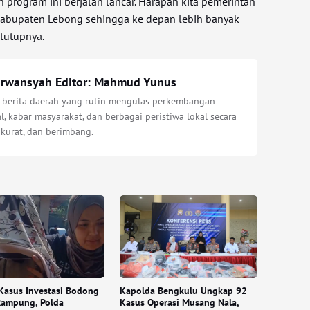
n program ini berjalan lancar. Harapan kita pemerintah
Kabupaten Lebong sehingga ke depan lebih banyak
 tutupnya.
Irwansyah Editor: Mahmud Yunus
s berita daerah yang rutin mengulas perkembangan
l, kabar masyarakat, dan berbagai peristiwa lokal secara
akurat, dan berimbang.
Kasus Investasi Bodong
Kapolda Bengkulu Ungkap 92
Rampung, Polda
Kasus Operasi Musang Nala,