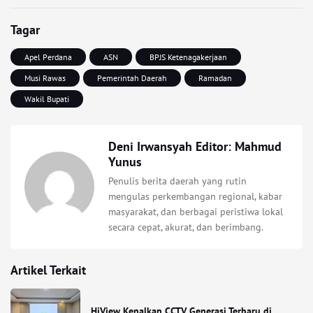
Tagar
Apel Perdana
ASN
BPJS Ketenagakerjaan
Musi Rawas
Pemerintah Daerah
Ramadan
Wakil Bupati
Deni Irwansyah Editor: Mahmud
Yunus
Penulis berita daerah yang rutin
mengulas perkembangan regional, kabar
masyarakat, dan berbagai peristiwa lokal
secara cepat, akurat, dan berimbang.
Artikel Terkait
HiView Kenalkan CCTV Generasi Terbaru di