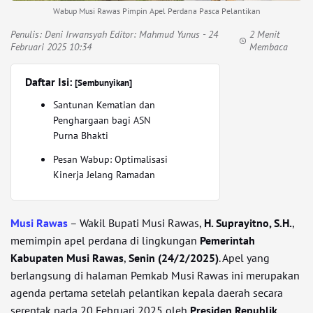
Wabup Musi Rawas Pimpin Apel Perdana Pasca Pelantikan
Penulis:
Deni Irwansyah Editor: Mahmud Yunus
- 24
2 Menit
Februari 2025 10:34
Membaca
Daftar Isi:
[Sembunyikan]
Santunan Kematian dan
Penghargaan bagi ASN
Purna Bhakti
Pesan Wabup: Optimalisasi
Kinerja Jelang Ramadan
Musi Rawas
– Wakil Bupati Musi Rawas,
H. Suprayitno, S.H.
,
memimpin apel perdana di lingkungan
Pemerintah
Kabupaten Musi Rawas
,
Senin (24/2/2025)
. Apel yang
berlangsung di halaman Pemkab Musi Rawas ini merupakan
agenda pertama setelah pelantikan kepala daerah secara
serentak pada 20 Februari 2025 oleh
Presiden Republik