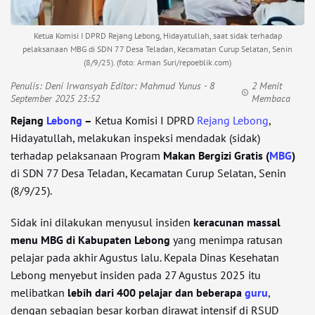
Ketua Komisi I DPRD Rejang Lebong, Hidayatullah, saat sidak terhadap
pelaksanaan MBG di SDN 77 Desa Teladan, Kecamatan Curup Selatan, Senin
(8/9/25). (foto: Arman Suri/repoeblik.com)
Penulis:
Deni Irwansyah Editor: Mahmud Yunus
- 8
2 Menit
September 2025 23:52
Membaca
Rejang
Lebong
–
Ketua Komisi I DPRD
Rejang Lebong
,
Hidayatullah, melakukan inspeksi mendadak (sidak)
terhadap pelaksanaan Program
Makan Bergizi Gratis (
MBG
)
di SDN 77 Desa Teladan, Kecamatan Curup Selatan, Senin
(8/9/25).
Sidak ini dilakukan menyusul insiden
keracunan massal
menu MBG di Kabupaten Lebong
yang menimpa ratusan
pelajar pada akhir Agustus lalu. Kepala Dinas Kesehatan
Lebong menyebut insiden pada 27 Agustus 2025 itu
melibatkan
lebih dari 400 pelajar dan beberapa
guru
,
dengan sebagian besar korban dirawat intensif di RSUD