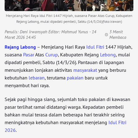
Menjelang Hari Raya Idul Fitri 1447 Hijriah, suasana Pasar Atas Curup, Kabupaten
Rejang Lebong, mulai dipadati pembeli, Sabtu (14/3/26)(foto:irawan)
Penulis:
Deni Irwansyah Editor: Mahmud Yunus
- 14
3 Menit
Maret 2026 14:45
Membaca
Rejang Lebong
– Menjelang Hari Raya
Idul Fitri
1447 Hijriah,
suasana
Pasar
Atas
Curup
, Kabupaten Rejang
Lebong
, mulai
dipadati pembeli, Sabtu (14/3/26). Pantauan di lapangan
menunjukkan lonjakan aktivitas
masyarakat
yang berburu
kebutuhan
lebaran
, terutama
pakaian
baru untuk
menyambut hari raya.
Sejak pagi hingga siang, sejumlah toko pakaian di kawasan
pasar terlihat ramai didatangi warga. Kepadatan pembeli
bahkan mulai terasa dalam beberapa hari terakhir seiring
meningkatnya kebutuhan masyarakat menjelang
Idul Fitri
2026
.