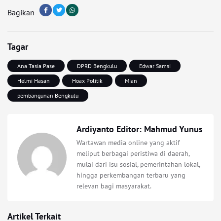
Bagikan
Tagar
Ana Tasia Pase
DPRD Bengkulu
Edwar Samsi
Helmi Hasan
Hoax Politik
Mian
pembangunan Bengkulu
Ardiyanto Editor: Mahmud Yunus
Wartawan media online yang aktif
meliput berbagai peristiwa di daerah,
mulai dari isu sosial, pemerintahan lokal,
hingga perkembangan terbaru yang
relevan bagi masyarakat.
Artikel Terkait