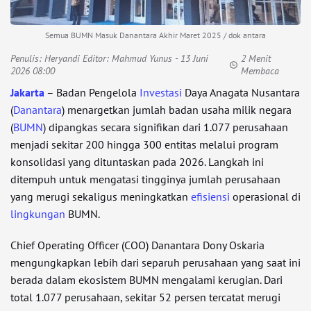
Semua BUMN Masuk Danantara Akhir Maret 2025 / dok antara
Penulis:
Heryandi Editor: Mahmud Yunus
- 13 Juni
2 Menit
2026 08:00
Membaca
Jakarta
– Badan Pengelola
Investasi
Daya Anagata Nusantara
(
Danantara
) menargetkan jumlah badan usaha milik negara
(
BUMN
) dipangkas secara signifikan dari 1.077 perusahaan
menjadi sekitar 200 hingga 300 entitas melalui program
konsolidasi yang dituntaskan pada 2026. Langkah ini
ditempuh untuk mengatasi tingginya jumlah perusahaan
yang merugi sekaligus meningkatkan
efisiensi
operasional di
lingkungan
BUMN.
Chief Operating Officer (COO) Danantara Dony Oskaria
mengungkapkan lebih dari separuh perusahaan yang saat ini
berada dalam ekosistem BUMN mengalami kerugian. Dari
total 1.077 perusahaan, sekitar 52 persen tercatat merugi