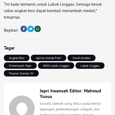
“Ini kado termanis untuk Lubuk Linggau. Semoga besok
cabor angkat besi dapat kembali menambah medali,”
tutupnya.
Bagikan
Tagar
Angkat Besi
Aprilia Imelda Putri
Fandi Alhabsi
Firmansyah Fajar
KONI Lubuk Linggau
Lubuk Linggau
Porprov Sumsel XV
Jepri Irwansah Editor: Mahmud
Yunus
Jurnalis daerah yang fokus pada berita
lapangan, perkembangan wilayah, dan
berbagai kejadian penting dengan