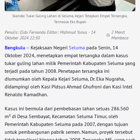
Skandal Tukar Guling Lahan di Seluma, Kejari Tetapkan Empat Tersangka,
Termasuk Eks Bupati
Penulis:
Eldo Fernando Editor: Mahmud Yunus
- 14
2 Menit
Oktober 2024 22:50
Membaca
Bengkulu
– Kejaksaan Negeri
Seluma
pada Senin, 14
Oktober 2024, menetapkan empat tersangka dalam kasus
tukar guling lahan milik Pemerintah Kabupaten Seluma yang
terjadi pada tahun 2008. Penetapan tersangka ini
diumumkan oleh Kepala Kejari Seluma, Dr. Eka Nugraha,
didampingi oleh Kasi Pidsus Ahmad Ghufroni dan Kasi Intel
Renaldo Ramadhan.
Kasus ini bermula dari pembebasan lahan seluas 286.560
m² di Desa Sembayat, Kecamatan Seluma Timur, oleh
Pemerintah Kabupaten Seluma pada 2007, dengan tujuan
untuk pembangunan pabrik semen. Namun, proyek tersebut
tidak terealisasi hingga tahun 2008. Tersangka ME, yang saat