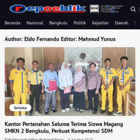
Beranda
Nasional
Bengkulu
Politik
Kejadian
Daerah
Se
Author: Eldo Fernando Editor: Mahmud Yunus
Seluma
Kantor Pertanahan Seluma Terima Siswa Magang
SMKN 2 Bengkulu, Perkuat Kompetensi SDM
Eldo Fernando Editor: Mahmud Yunus
6 Agustus 2026