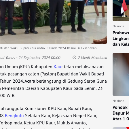
Nasional
Prabowo
Lingkun
dan Kel
i dan Wakil Bupati Kaur untuk Pilkada 2024 Resmi Dilaksanakan
mud Yunus
- 24 September 2024 00:00
2 Menit Membaca
han Umum (KPU) Kabupaten
Kaur
telah melaksanakan
uk pasangan calon (Paslon) Bupati dan Wakil Bupati
 Tahun 2024. Acara berlangsung di Gedung Serba Guna
n Pemerintah Daerah Kabupaten Kaur pada Senin, 23
.00 WIB.
Nasional
Pondok 
luruh anggota Komisioner KPU Kaur, Bupati Kaur,
Dapur M
408
Bengkulu
Selatan Kaur, Kejaksaan Negeri Kaur,
Atas 1.
Forkopimda. Ketua KPU Kaur, Muklis Aryanto,