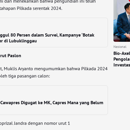
mi dan menekankan bahwa pengundian ini telah
tahapan Pilkada serentak 2024.
gul 80 Persen dalam Survei, Kampanye ‘Botak
er di Lubuklinggau
Nasional
Bio-Axe
rut Paslon
Pengola
Investa
ut, Muklis Aryanto mengumumkan bahwa Pilkada 2024
oleh tiga pasangan calon:
 Cawapres Digugat ke MK, Capres Mana yang Belum
oprizal Jandra dengan nomor urut 1