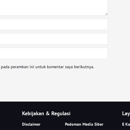
a pada peramban ini untuk komentar saya berikutnya.
Kebijakan & Regulasi
Lay
Disclaimer
Pedoman Media Siber
E Ka