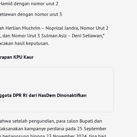
l Hamid dengan nomor urut 2
Setiawan dengan nomor urut 3
ah Herlian Muchrim – Noprizal Jandra, Nomor Urut 2
, dan Nomor Urut 3 Sulman Asiz – Deni Setiawan,”
cakan hasil keputusan.
rapan KPU Kaur
ggota DPR RI dari NasDem Dinonaktifkan
ahwa setelah pengundian, para calon Bupati dan
elaksanakan kampanye perdana pada 25 September
 berlangsung hingga 23 November 2024, tiga hari