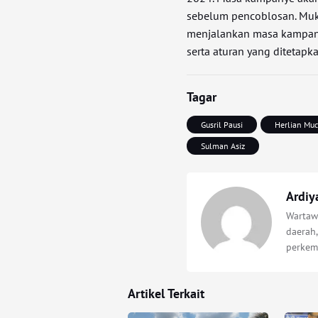
sebelum pencoblosan. Mukl
menjalankan masa kampan
serta aturan yang ditetapk
Tagar
Gusril Pausi
Herlian Mu
Sulman Asiz
Ardiy
Wartawa
daerah,
perkem
Artikel Terkait