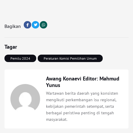
Bagikan
Tagar
Pemilu 2024
Peraturan Komisi Pemilihan Umum
Awang Konaevi Editor: Mahmud
Yunus
Wartawan berita daerah yang konsisten
mengikuti perkembangan isu regional,
kebijakan pemerintah setempat, serta
berbagai peristiwa penting di tengah
masyarakat.