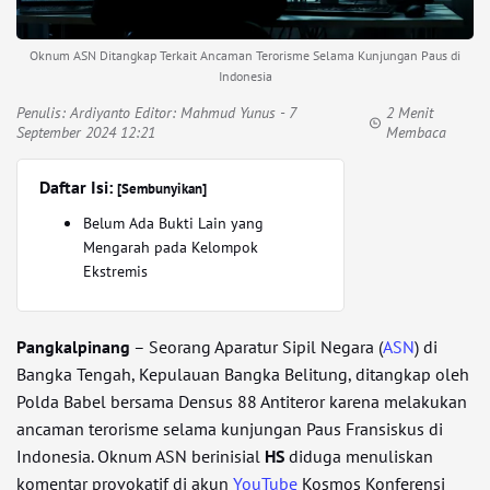
Oknum ASN Ditangkap Terkait Ancaman Terorisme Selama Kunjungan Paus di
Indonesia
Penulis:
Ardiyanto Editor: Mahmud Yunus
- 7
2 Menit
September 2024 12:21
Membaca
Daftar Isi:
[Sembunyikan]
Belum Ada Bukti Lain yang
Mengarah pada Kelompok
Ekstremis
Pangkalpinang
– Seorang Aparatur Sipil Negara (
ASN
) di
Bangka Tengah, Kepulauan Bangka Belitung, ditangkap oleh
Polda Babel bersama Densus 88 Antiteror karena melakukan
ancaman terorisme selama kunjungan Paus Fransiskus di
Indonesia. Oknum ASN berinisial
HS
diduga menuliskan
komentar provokatif di akun
YouTube
Kosmos Konferensi