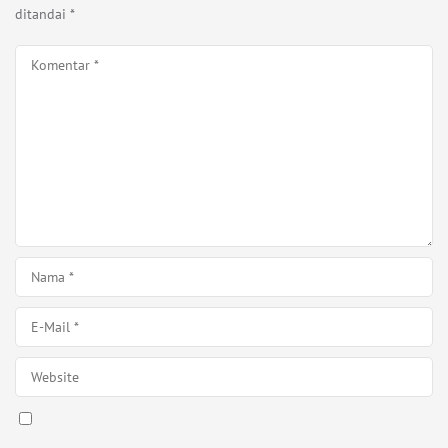
ditandai
*