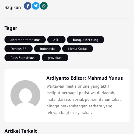
Bagikan
Tagar
ancaman terorisme
ASN
Bangka Belitung
Densus 88
Indonesia
Media Sosial
Paus Fransiskus
provokasi
Ardiyanto Editor: Mahmud Yunus
Wartawan media online yang aktif
meliput berbagai peristiwa di daerah,
mulai dari isu sosial, pemerintahan lokal,
hingga perkembangan terbaru yang
relevan bagi masyarakat.
Artikel Terkait