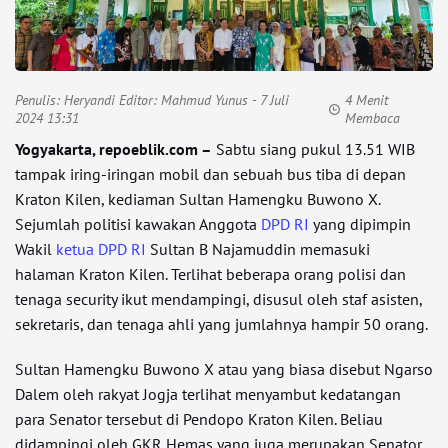
Penulis:
Heryandi Editor: Mahmud Yunus
- 7 Juli
4 Menit
2024 13:31
Membaca
Yogyakarta, repoeblik.com –
Sabtu siang pukul 13.51 WIB
tampak iring-iringan mobil dan sebuah bus tiba di depan
Kraton Kilen, kediaman Sultan Hamengku Buwono X.
Sejumlah politisi kawakan Anggota
DPD RI
yang dipimpin
Wakil
ketua DPD RI
Sultan B Najamuddin memasuki
halaman Kraton Kilen. Terlihat beberapa orang polisi dan
tenaga security ikut mendampingi, disusul oleh staf asisten,
sekretaris, dan tenaga ahli yang jumlahnya hampir 50 orang.
Sultan Hamengku Buwono X atau yang biasa disebut Ngarso
Dalem oleh rakyat Jogja terlihat menyambut kedatangan
para Senator tersebut di Pendopo Kraton Kilen. Beliau
didampingi oleh GKR Hemas yang juga merupakan Senator