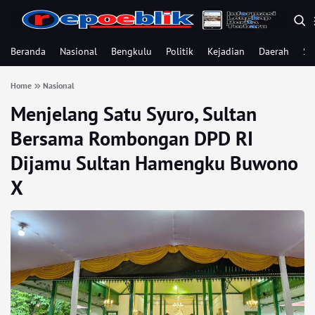
Beranda
Nasional
Bengkulu
Politik
Kejadian
Daerah
Se
Home
Nasional
Menjelang Satu Syuro, Sultan
Bersama Rombongan DPD RI
Dijamu Sultan Hamengku Buwono
X