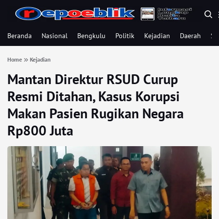
Beranda
Nasional
Bengkulu
Politik
Kejadian
Daerah
Se
Home
Kejadian
Mantan Direktur RSUD Curup
Resmi Ditahan, Kasus Korupsi
Makan Pasien Rugikan Negara
Rp800 Juta