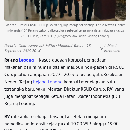
Mantan Direktur RSUD Curup, RV, yang juga menjabat sebagai Ketua Ikatan Dokter
Indonesia (IDI) Rejang Lebong ditetapkan sebagai tersangka dalam dugaan kasus
RSUD Curup, Kamis (18/9/25)(foto: dok Kejari Rejang Lebong)
Penulis:
Deni Irwansyah Editor: Mahmud Yunus
- 18
2 Menit
September 2025 20:40
Membaca
Rejang
Lebong
– Kasus dugaan korupsi pengadaan
makanan dan minuman pasien maupun non-pasien di RSUD
Curup tahun anggaran 2022–2023 terus bergulir. Kejaksaan
Negeri (Kejari)
Rejang Lebong
kembali menetapkan satu
tersangka baru, yakni Mantan Direktur RSUD Curup,
RV
, yang
juga menjabat sebagai Ketua Ikatan Dokter Indonesia (IDI)
Rejang Lebong.
RV
ditetapkan sebagai tersangka setelah menjalani
pemeriksaan intensif sejak pukul 10.00 WIB hingga 19.00