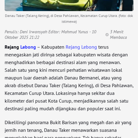
Danau Taker (Talang Kering), di Desa Pahlawan, Kecamatan Curup Utara. (foto: dok
istimewa)
Penulis:
Deni Irwansyah Editor: Mahmud Yunus
- 10
3 Menit
Oktober 2025 21:22
Membaca
Rejang
Lebong
– Kabupaten
Rejang Lebong
terus
menegaskan jati dirinya sebagai kabupaten wisata dengan
menghadirkan berbagai destinasi alam yang menawan.
Salah satu yang kini mencuri perhatian wisatawan lokal
maupun luar daerah adalah Danau Bermanei, atau yang
akrab disebut Danau Taker (Talang Kering), di Desa Pahlawan,
Kecamatan Curup Utara. Lokasinya hanya sekitar dua
kilometer dari pusat Kota Curup, menjadikannya salah satu
destinasi paling mudah dijangkau dan populer saat ini.
Dikelilingi panorama Bukit Barisan yang megah dan air yang
jernih nan tenang, Danau Taker menawarkan suasana
menyejukkan bagi para pengunjung. Tak hanya sekadar