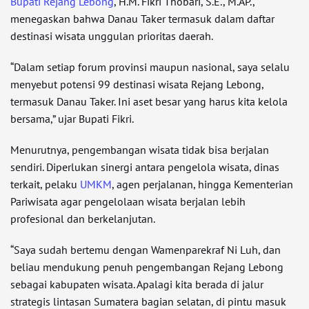
Bupati Rejang Lebong
, H.M. Fikri Thobari, S.E., M.AP.,
menegaskan bahwa Danau Taker termasuk dalam daftar
destinasi wisata unggulan prioritas daerah.
“Dalam setiap forum provinsi maupun nasional, saya selalu
menyebut potensi 99 destinasi wisata Rejang Lebong,
termasuk Danau Taker. Ini aset besar yang harus kita kelola
bersama,” ujar Bupati Fikri.
Menurutnya, pengembangan wisata tidak bisa berjalan
sendiri. Diperlukan sinergi antara pengelola wisata, dinas
terkait, pelaku
UMKM
, agen perjalanan, hingga Kementerian
Pariwisata agar pengelolaan wisata berjalan lebih
profesional dan berkelanjutan.
“Saya sudah bertemu dengan Wamenparekraf Ni Luh, dan
beliau mendukung penuh pengembangan Rejang Lebong
sebagai kabupaten wisata. Apalagi kita berada di jalur
strategis lintasan Sumatera bagian selatan, di pintu masuk