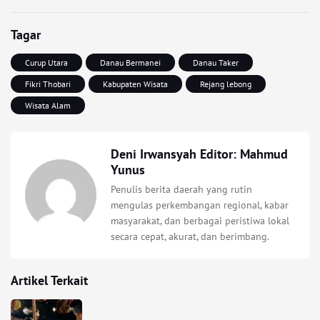
Tagar
Curup Utara
Danau Bermanei
Danau Taker
Fikri Thobari
Kabupaten Wisata
Rejang lebong
Wisata Alam
Deni Irwansyah Editor: Mahmud
Yunus
Penulis berita daerah yang rutin
mengulas perkembangan regional, kabar
masyarakat, dan berbagai peristiwa lokal
secara cepat, akurat, dan berimbang.
Artikel Terkait