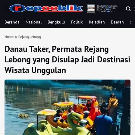
Beranda
Nasional
Bengkulu
Politik
Kejadian
Daerah
Se
Home
Rejang Lebong
Danau Taker, Permata Rejang
Lebong yang Disulap Jadi Destinasi
Wisata Unggulan