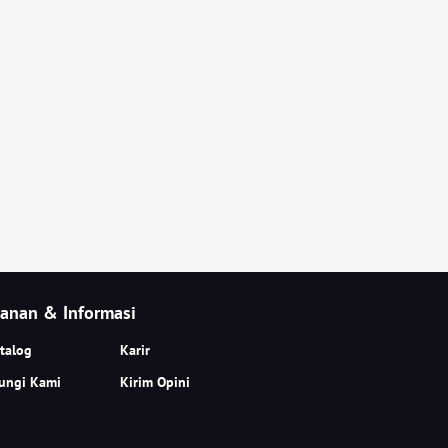
anan & Informasi
talog
Karir
ungi Kami
Kirim Opini