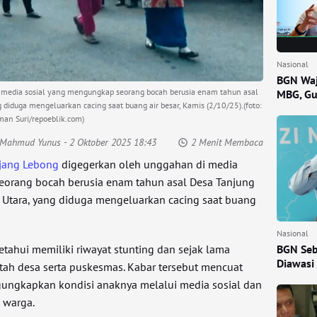
Nasional
BGN Waj
i media sosial yang mengungkap seorang bocah berusia enam tahun asal
MBG, Gu
diduga mengeluarkan cacing saat buang air besar, Kamis (2/10/25).(foto:
man Suri/repoeblik.com)
: Mahmud Yunus
- 2 Oktober 2025 18:43
2 Menit Membaca
jang Lebong
digegerkan oleh unggahan di media
eorang bocah berusia enam tahun asal Desa Tanjung
 Utara, yang diduga mengeluarkan cacing saat buang
Nasional
BGN Seb
tahui memiliki riwayat stunting dan sejak lama
Diawasi
tah desa serta puskesmas. Kabar tersebut mencuat
gungkapkan kondisi anaknya melalui media sosial dan
 warga.