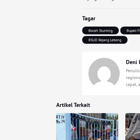
Tagar
Bocah Stunting
Bupati F
RSUD Rejang Lebong
Deni 
Penuli
regiona
cepat, 
Artikel Terkait