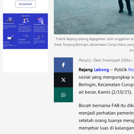
Publik Rejang Lebong digegerkan oleh unggahan d
Desa Tanjung Beringin, Kecamatan Curup Utara, yang 
Ar
Penulis:
Deni Irwansyah Editor
Rejang
Lebong
– Publik
Re
sosial yang mengungkap s
Beringin, Kecamatan Curup
air besar, Kamis (2/10/25).
Bocah bernama FAB itu dike
menjadi perhatian pemerin
setelah orang tuanya men
menyebar luas di kalangan