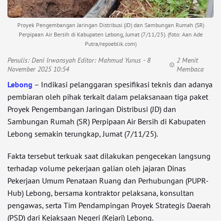
Proyek Pengembangan Jaringan Distribusi (JD) dan Sambungan Rumah (SR)
Perpipaan Air Bersih di Kabupaten Lebong, Jumat (7/11/25). (foto: Aan Ade
Putra/repoeblik.com)
Penulis:
Deni Irwansyah Editor: Mahmud Yunus
- 8
2 Menit
November 2025 10:54
Membaca
Lebong
– Indikasi pelanggaran spesifikasi teknis dan adanya
pembiaran oleh pihak terkait dalam pelaksanaan tiga paket
Proyek Pengembangan Jaringan Distribusi (JD) dan
Sambungan Rumah (SR) Perpipaan Air Bersih di Kabupaten
Lebong semakin terungkap, Jumat (7/11/25).
Fakta tersebut terkuak saat dilakukan pengecekan langsung
terhadap volume pekerjaan galian oleh jajaran Dinas
Pekerjaan Umum Penataan Ruang dan Perhubungan (PUPR-
Hub) Lebong, bersama kontraktor pelaksana, konsultan
pengawas, serta Tim Pendampingan Proyek Strategis Daerah
(PSD) dari Kejaksaan Negeri (Kejari) Lebong.