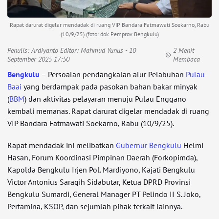
Rapat darurat digelar mendadak di ruang VIP Bandara Fatmawati Soekarno, Rabu
(10/9/25).(foto: dok Pemprov Bengkulu)
Penulis:
Ardiyanto Editor: Mahmud Yunus
- 10
2 Menit
September 2025 17:50
Membaca
Bengkulu
– Persoalan pendangkalan alur Pelabuhan
Pulau
Baai
yang berdampak pada pasokan bahan bakar minyak
(
BBM
) dan aktivitas pelayaran menuju Pulau Enggano
kembali memanas. Rapat darurat digelar mendadak di ruang
VIP Bandara Fatmawati Soekarno, Rabu (10/9/25).
Rapat mendadak ini melibatkan
Gubernur Bengkulu
Helmi
Hasan, Forum Koordinasi Pimpinan Daerah (Forkopimda),
Kapolda Bengkulu Irjen Pol. Mardiyono, Kajati Bengkulu
Victor Antonius Saragih Sidabutar, Ketua DPRD Provinsi
Bengkulu Sumardi, General Manager PT Pelindo II S. Joko,
Pertamina, KSOP, dan sejumlah pihak terkait lainnya.