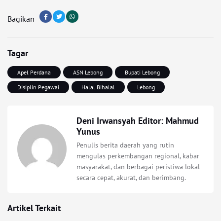
Bagikan
Tagar
Apel Perdana
ASN Lebong
Bupati Lebong
Disiplin Pegawai
Halal Bihalal
Lebong
Deni Irwansyah Editor: Mahmud
Yunus
Penulis berita daerah yang rutin
mengulas perkembangan regional, kabar
masyarakat, dan berbagai peristiwa lokal
secara cepat, akurat, dan berimbang.
Artikel Terkait