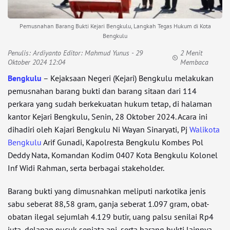
Pemusnahan Barang Bukti Kejari Bengkulu, Langkah Tegas Hukum di Kota
Bengkulu
Penulis:
Ardiyanto Editor: Mahmud Yunus
- 29
2 Menit
Oktober 2024 12:04
Membaca
Bengkulu
– Kejaksaan Negeri (Kejari) Bengkulu melakukan
pemusnahan barang bukti dan barang sitaan dari 114
perkara yang sudah berkekuatan hukum tetap, di halaman
kantor Kejari Bengkulu, Senin, 28 Oktober 2024. Acara ini
dihadiri oleh Kajari Bengkulu Ni Wayan Sinaryati, Pj
Walikota
Bengkulu
Arif Gunadi, Kapolresta Bengkulu Kombes Pol
Deddy Nata, Komandan Kodim 0407 Kota Bengkulu Kolonel
Inf Widi Rahman, serta berbagai stakeholder.
Barang bukti yang dimusnahkan meliputi narkotika jenis
sabu seberat 88,58 gram, ganja seberat 1.097 gram, obat-
obatan ilegal sejumlah 4.129 butir, uang palsu senilai Rp4
juta, delapan pucuk senjata api, serta barang bukti lainnya