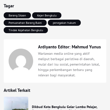
Tagar
Barang Sitaan
Kejari Bengkulu
Pemusnahan Barang Bukti
penegakan hukum
Tindak Kejahatan Bengkulu
Ardiyanto Editor: Mahmud Yunus
Wartawan media online yang aktif
meliput berbagai peristiwa di daerah,
mulai dari isu sosial, pemerintahan lokal,
hingga perkembangan terbaru yang
relevan bagi masyarakat.
Artikel Terkait
Dikbud Kota Bengkulu Gelar Lomba Pelajar,