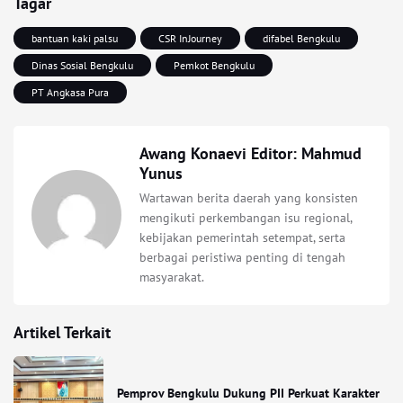
Tagar
bantuan kaki palsu
CSR InJourney
difabel Bengkulu
Dinas Sosial Bengkulu
Pemkot Bengkulu
PT Angkasa Pura
Awang Konaevi Editor: Mahmud
Yunus
Wartawan berita daerah yang konsisten
mengikuti perkembangan isu regional,
kebijakan pemerintah setempat, serta
berbagai peristiwa penting di tengah
masyarakat.
Artikel Terkait
Pemprov Bengkulu Dukung PII Perkuat Karakter