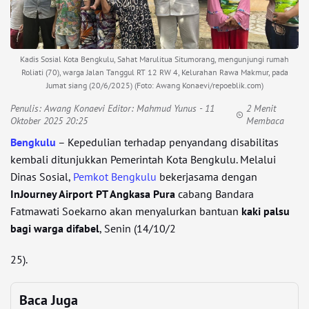
Kadis Sosial Kota Bengkulu, Sahat Marulitua Situmorang, mengunjungi rumah
Roliati (70), warga Jalan Tanggul RT 12 RW 4, Kelurahan Rawa Makmur, pada
Jumat siang (20/6/2025) (Foto: Awang Konaevi/repoeblik.com)
Penulis:
Awang Konaevi Editor: Mahmud Yunus
- 11
2 Menit
Oktober 2025 20:25
Membaca
Bengkulu
– Kepedulian terhadap penyandang disabilitas
kembali ditunjukkan Pemerintah Kota Bengkulu. Melalui
Dinas Sosial,
Pemkot Bengkulu
bekerjasama dengan
InJourney Airport PT Angkasa Pura
cabang Bandara
Fatmawati Soekarno akan menyalurkan bantuan
kaki palsu
bagi warga difabel
, Senin (14/10/2
25).
Baca Juga