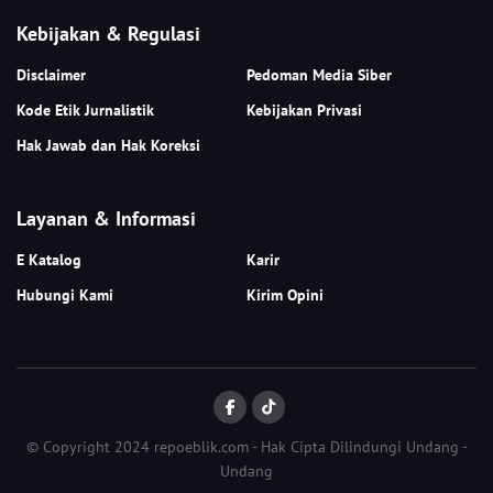
Kebijakan & Regulasi
Disclaimer
Pedoman Media Siber
Kode Etik Jurnalistik
Kebijakan Privasi
Hak Jawab dan Hak Koreksi
Layanan & Informasi
E Katalog
Karir
Hubungi Kami
Kirim Opini
© Copyright 2024 repoeblik.com - Hak Cipta Dilindungi Undang -
Undang