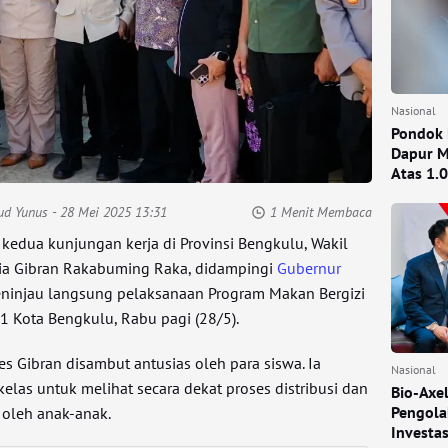
Nasional
Pondok 
Dapur M
Atas 1.
ud Yunus
- 28 Mei 2025 13:31
1 Menit Membaca
kedua kunjungan kerja di Provinsi Bengkulu, Wakil
sia Gibran Rakabuming Raka, didampingi
Gubernur
ninjau langsung pelaksanaan Program Makan Bergizi
61 Kota Bengkulu, Rabu pagi (28/5).
es Gibran disambut antusias oleh para siswa. Ia
Nasional
las untuk melihat secara dekat proses distribusi dan
Bio-Axe
Pengola
 oleh anak-anak.
Investa