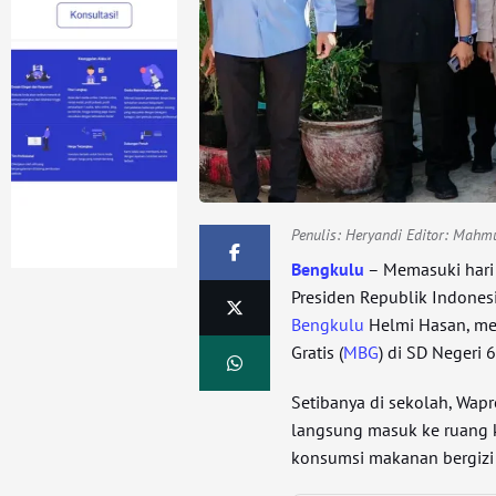
Penulis:
Heryandi Editor: Mahm
Bengkulu
– Memasuki hari 
Presiden Republik Indone
Bengkulu
Helmi Hasan, me
Gratis (
MBG
) di SD Negeri 
Setibanya di sekolah, Wapr
langsung masuk ke ruang ke
konsumsi makanan bergizi