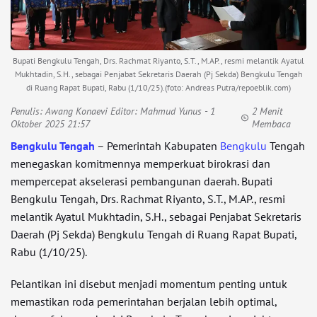
Bupati Bengkulu Tengah, Drs. Rachmat Riyanto, S.T., M.AP., resmi melantik Ayatul
Mukhtadin, S.H., sebagai Penjabat Sekretaris Daerah (Pj Sekda) Bengkulu Tengah
di Ruang Rapat Bupati, Rabu (1/10/25).(foto: Andreas Putra/repoeblik.com)
Penulis:
Awang Konaevi Editor: Mahmud Yunus
- 1
2 Menit
Oktober 2025 21:57
Membaca
Bengkulu Tengah
– Pemerintah Kabupaten
Bengkulu
Tengah
menegaskan komitmennya memperkuat birokrasi dan
mempercepat akselerasi pembangunan daerah. Bupati
Bengkulu Tengah, Drs. Rachmat Riyanto, S.T., M.AP., resmi
melantik Ayatul Mukhtadin, S.H., sebagai Penjabat Sekretaris
Daerah (Pj Sekda) Bengkulu Tengah di Ruang Rapat Bupati,
Rabu (1/10/25).
Pelantikan ini disebut menjadi momentum penting untuk
memastikan roda pemerintahan berjalan lebih optimal,