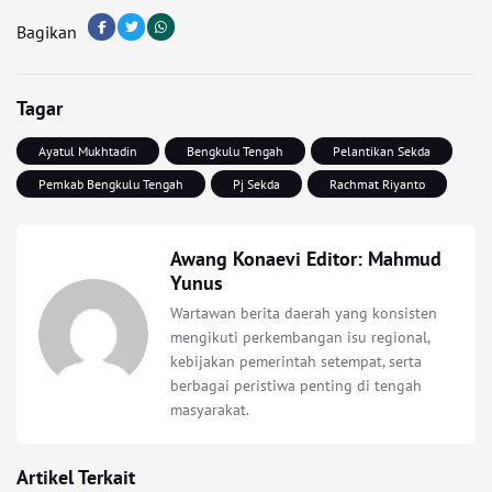
Bagikan
Tagar
Ayatul Mukhtadin
Bengkulu Tengah
Pelantikan Sekda
Pemkab Bengkulu Tengah
Pj Sekda
Rachmat Riyanto
Awang Konaevi Editor: Mahmud
Yunus
Wartawan berita daerah yang konsisten
mengikuti perkembangan isu regional,
kebijakan pemerintah setempat, serta
berbagai peristiwa penting di tengah
masyarakat.
Artikel Terkait