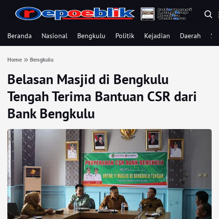
Beranda
Nasional
Bengkulu
Politik
Kejadian
Daerah
Se
Home
Bengkulu
Belasan Masjid di Bengkulu
Tengah Terima Bantuan CSR dari
Bank Bengkulu