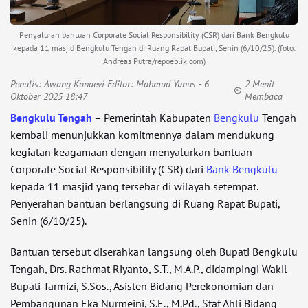
Penyaluran bantuan Corporate Social Responsibility (CSR) dari Bank Bengkulu
kepada 11 masjid Bengkulu Tengah di Ruang Rapat Bupati, Senin (6/10/25). (foto:
Andreas Putra/repoeblik.com)
Penulis:
Awang Konaevi Editor: Mahmud Yunus
- 6
2 Menit
Oktober 2025 18:47
Membaca
Bengkulu Tengah
– Pemerintah Kabupaten
Bengkulu
Tengah
kembali menunjukkan komitmennya dalam mendukung
kegiatan keagamaan dengan menyalurkan bantuan
Corporate Social Responsibility (CSR) dari
Bank Bengkulu
kepada 11 masjid yang tersebar di wilayah setempat.
Penyerahan bantuan berlangsung di Ruang Rapat Bupati,
Senin (6/10/25).
Bantuan tersebut diserahkan langsung oleh Bupati Bengkulu
Tengah, Drs. Rachmat Riyanto, S.T., M.A.P., didampingi Wakil
Bupati Tarmizi, S.Sos., Asisten Bidang Perekonomian dan
Pembangunan Eka Nurmeini, S.E., M.Pd., Staf Ahli Bidang