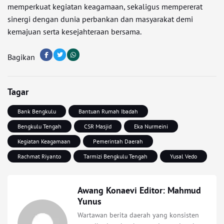
memperkuat kegiatan keagamaan, sekaligus mempererat
sinergi dengan dunia perbankan dan masyarakat demi
kemajuan serta kesejahteraan bersama.
Bagikan
Tagar
Bank Bengkulu
Bantuan Rumah Ibadah
Bengkulu Tengah
CSR Masjid
Eka Nurmeini
Kegiatan Keagamaan
Pemerintah Daerah
Rachmat Riyanto
Tarmizi Bengkulu Tengah
Yusal Vedo
Awang Konaevi Editor: Mahmud
Yunus
Wartawan berita daerah yang konsisten