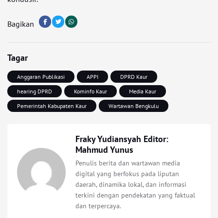
Bagikan
Tagar
Anggaran Publikasi
APPI
DPRD Kaur
hearing DPRD
Kominfo Kaur
Media Kaur
Pemerintah Kabupaten Kaur
Wartawan Bengkulu
Fraky Yudiansyah Editor:
Mahmud Yunus
Penulis berita dan wartawan media
digital yang berfokus pada liputan
daerah, dinamika lokal, dan informasi
terkini dengan pendekatan yang faktual
dan terpercaya.