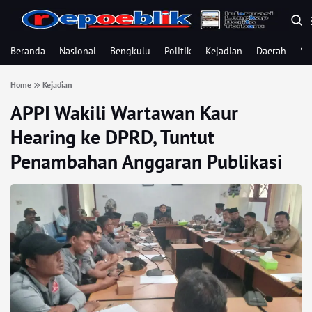
Beranda
Nasional
Bengkulu
Politik
Kejadian
Daerah
Se
Home
Kejadian
APPI Wakili Wartawan Kaur
Hearing ke DPRD, Tuntut
Penambahan Anggaran Publikasi