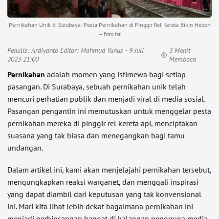
Pernikahan Unik di Surabaya: Pesta Pernikahan di Pinggir Rel Kereta Bikin Heboh
– foto ist
Penulis:
Ardiyanto Editor: Mahmud Yunus
- 9 Juli
3 Menit
2023 21:00
Membaca
Pernikahan
adalah momen yang istimewa bagi setiap
pasangan. Di Surabaya, sebuah pernikahan unik telah
mencuri perhatian publik dan menjadi viral di media sosial.
Pasangan pengantin ini memutuskan untuk menggelar pesta
pernikahan mereka di pinggir rel kereta api, menciptakan
suasana yang tak biasa dan menegangkan bagi tamu
undangan.
Dalam artikel ini, kami akan menjelajahi pernikahan tersebut,
mengungkapkan reaksi warganet, dan menggali inspirasi
yang dapat diambil dari keputusan yang tak konvensional
ini. Mari kita lihat lebih dekat bagaimana pernikahan ini
menjadi perbincangan hangat di kalangan pengguna media