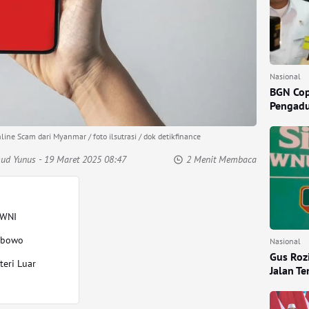
Nasional
BGN Cop
Pengadu
e Scam dari Myanmar / foto ilsutrasi / dok detikfinance
mud Yunus
- 19 Maret 2025 08:47
2 Menit Membaca
 WNI
abowo
Nasional
Gus Rozi
teri Luar
Jalan T