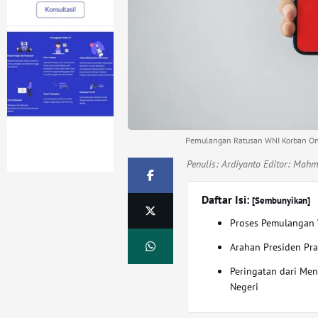
Pemulangan Ratusan WNI Korban Onlin
Penulis:
Ardiyanto Editor: Mah
Daftar Isi:
[Sembunyikan]
Proses Pemulangan
Arahan Presiden Pr
Peringatan dari Men
Negeri