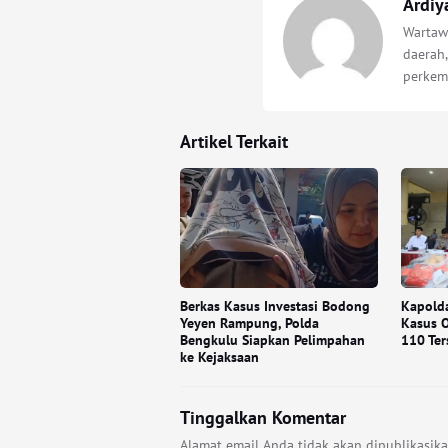
Ardiy
Wartawa
daerah,
perkem
Artikel Terkait
Berkas Kasus Investasi Bodong
Kapold
Yeyen Rampung, Polda
Kasus O
Bengkulu Siapkan Pelimpahan
110 Te
ke Kejaksaan
Tinggalkan Komentar
Alamat email Anda tidak akan dipublikasika