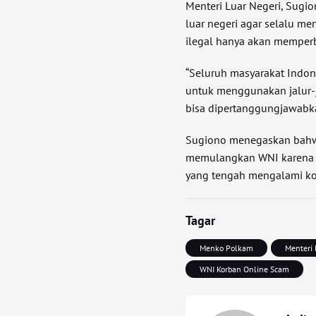
Menteri Luar Negeri, Sugi
luar negeri agar selalu m
ilegal hanya akan memperbur
“Seluruh masyarakat Indone
untuk menggunakan jalur-jal
bisa dipertanggungjawabka
Sugiono menegaskan bahw
memulangkan WNI karena s
yang tengah mengalami kon
Tagar
Menko Polkam
Menteri 
WNI Korban Online Scam