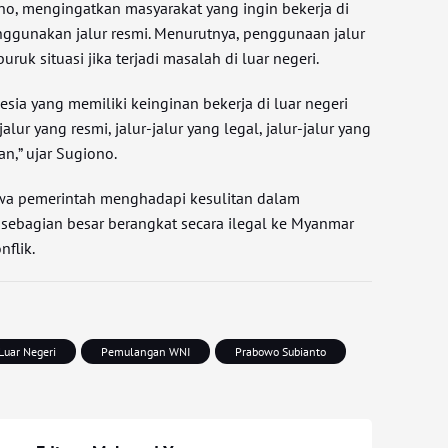
ono, mengingatkan masyarakat yang ingin bekerja di
enggunakan jalur resmi. Menurutnya, penggunaan jalur
uk situasi jika terjadi masalah di luar negeri.
sia yang memiliki keinginan bekerja di luar negeri
ur yang resmi, jalur-jalur yang legal, jalur-jalur yang
n,” ujar Sugiono.
a pemerintah menghadapi kesulitan dalam
ebagian besar berangkat secara ilegal ke Myanmar
flik.
Luar Negeri
Pemulangan WNI
Prabowo Subianto