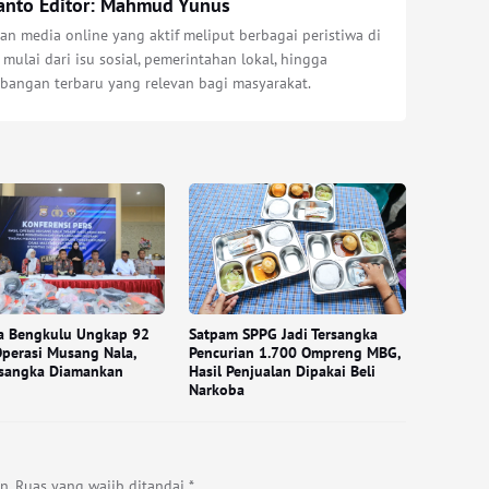
anto Editor: Mahmud Yunus
n media online yang aktif meliput berbagai peristiwa di
 mulai dari isu sosial, pemerintahan lokal, hingga
bangan terbaru yang relevan bagi masyarakat.
a Bengkulu Ungkap 92
Satpam SPPG Jadi Tersangka
perasi Musang Nala,
Pencurian 1.700 Ompreng MBG,
rsangka Diamankan
Hasil Penjualan Dipakai Beli
Narkoba
n.
Ruas yang wajib ditandai
*