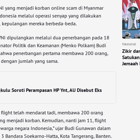
I yang menjadi korban online scam di Myanmar
ndonesia melalui operasi senyap yang dilakukan
l kepulangan mereka berbeda-beda.
WNI dipulangkan melalui dua penerbangan pada 18
Nasional
inator Politik dan Keamanan (Menko Polkam) Budi
Zikir d
ahwa penerbangan pertama membawa 200 orang,
Satukan
a dengan jumlah yang sama.
Jemaah 
kulu Soroti Perampasan HP Ynt, AU Disebut Eks
, flight telah mendarat tadi, membawa 200 orang
g menjadi korban. Kemudian, nanti jam 11, flight
arga negara Indonesia,” ujar Budi Gunawan dalam
l 3 Bandara Soekarno-Hatta, Kota Tangerang, Banten.