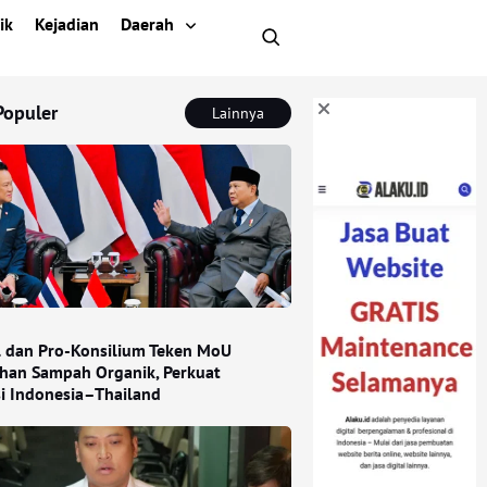
ik
Kejadian
Daerah
Populer
Lainnya
l dan Pro-Konsilium Teken MoU
han Sampah Organik, Perkuat
si Indonesia–Thailand