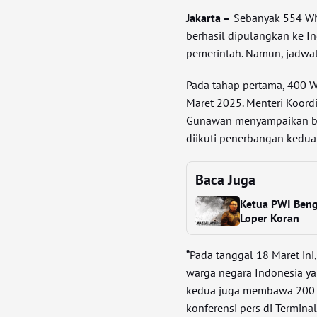
Jakarta –
Sebanyak 554 WN
berhasil dipulangkan ke I
pemerintah. Namun, jadwa
Pada tahap pertama, 400 
Maret 2025. Menteri Koord
Gunawan menyampaikan b
diikuti penerbangan kedu
Baca Juga
Ketua PWI Beng
Loper Koran
“Pada tanggal 18 Maret ini
warga negara Indonesia yan
kedua juga membawa 200 w
konferensi pers di Termina