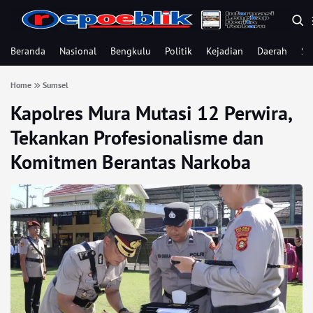
Beranda
Nasional
Bengkulu
Politik
Kejadian
Daerah
Se
Home
Sumsel
Kapolres Mura Mutasi 12 Perwira,
Tekankan Profesionalisme dan
Komitmen Berantas Narkoba