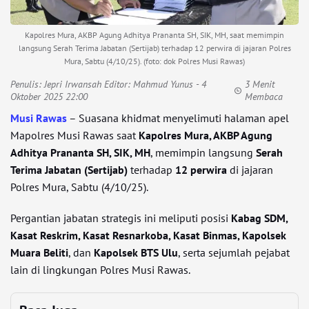
Kapolres Mura, AKBP Agung Adhitya Prananta SH, SIK, MH, saat memimpin
langsung Serah Terima Jabatan (Sertijab) terhadap 12 perwira di jajaran Polres
Mura, Sabtu (4/10/25). (foto: dok Polres Musi Rawas)
Penulis:
Jepri Irwansah Editor: Mahmud Yunus
- 4
3 Menit
Oktober 2025 22:00
Membaca
Musi Rawas
– Suasana khidmat menyelimuti halaman apel
Mapolres Musi Rawas saat
Kapolres Mura, AKBP Agung
Adhitya Prananta SH, SIK, MH
, memimpin langsung
Serah
Terima Jabatan (Sertijab)
terhadap
12 perwira
di jajaran
Polres Mura, Sabtu (4/10/25).
Pergantian jabatan strategis ini meliputi posisi
Kabag SDM,
Kasat Reskrim, Kasat Resnarkoba, Kasat Binmas, Kapolsek
Muara Beliti
, dan
Kapolsek BTS Ulu
, serta sejumlah pejabat
lain di lingkungan Polres Musi Rawas.