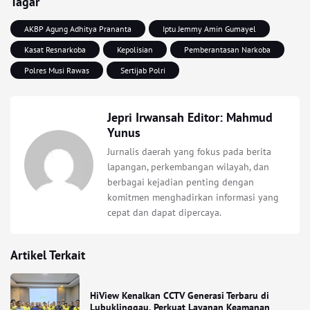
Tagar
AKBP Agung Adhitya Prananta
Iptu Jemmy Amin Gumayel
Kasat Resnarkoba
Kepolisian
Pemberantasan Narkoba
Polres Musi Rawas
Sertijab Polri
Jepri Irwansah Editor: Mahmud
Yunus
Jurnalis daerah yang fokus pada berita
lapangan, perkembangan wilayah, dan
berbagai kejadian penting dengan
komitmen menghadirkan informasi yang
cepat dan dapat dipercaya.
Artikel Terkait
HiView Kenalkan CCTV Generasi Terbaru di
Lubuklinggau, Perkuat Layanan Keamanan