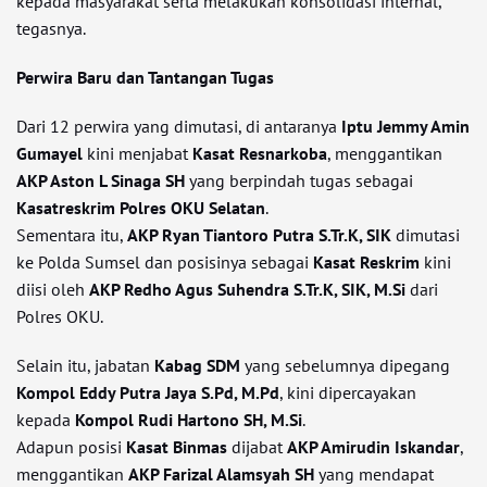
kepada masyarakat serta melakukan konsolidasi internal,”
tegasnya.
Perwira Baru dan Tantangan Tugas
Dari 12 perwira yang dimutasi, di antaranya
Iptu Jemmy Amin
Gumayel
kini menjabat
Kasat Resnarkoba
, menggantikan
AKP Aston L Sinaga SH
yang berpindah tugas sebagai
Kasatreskrim Polres OKU Selatan
.
Sementara itu,
AKP Ryan Tiantoro Putra S.Tr.K, SIK
dimutasi
ke Polda Sumsel dan posisinya sebagai
Kasat Reskrim
kini
diisi oleh
AKP Redho Agus Suhendra S.Tr.K, SIK, M.Si
dari
Polres OKU.
Selain itu, jabatan
Kabag SDM
yang sebelumnya dipegang
Kompol Eddy Putra Jaya S.Pd, M.Pd
, kini dipercayakan
kepada
Kompol Rudi Hartono SH, M.Si
.
Adapun posisi
Kasat Binmas
dijabat
AKP Amirudin Iskandar
,
menggantikan
AKP Farizal Alamsyah SH
yang mendapat