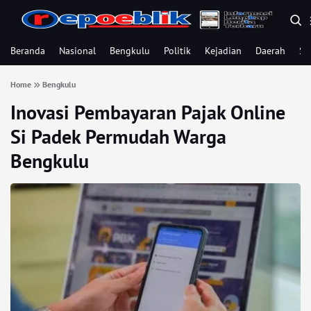
Beranda
Nasional
Bengkulu
Politik
Kejadian
Daerah
Se
Home
Bengkulu
Inovasi Pembayaran Pajak Online
Si Padek Permudah Warga
Bengkulu