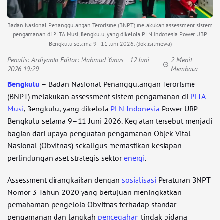
Badan Nasional Penanggulangan Terorisme (BNPT) melakukan assessment sistem
pengamanan di PLTA Musi, Bengkulu, yang dikelola PLN Indonesia Power UBP
Bengkulu selama 9–11 Juni 2026. (dok:isitmewa)
Penulis:
Ardiyanto Editor: Mahmud Yunus
- 12 Juni
2 Menit
2026 19:29
Membaca
Bengkulu
– Badan Nasional Penanggulangan Terorisme
(BNPT) melakukan assessment sistem pengamanan di
PLTA
Musi
, Bengkulu, yang dikelola
PLN
Indonesia
Power UBP
Bengkulu selama 9–11 Juni 2026. Kegiatan tersebut menjadi
bagian dari upaya penguatan pengamanan Objek Vital
Nasional (Obvitnas) sekaligus memastikan kesiapan
perlindungan aset strategis sektor
energi
.
Assessment dirangkaikan dengan
sosialisasi
Peraturan BNPT
Nomor 3 Tahun 2020 yang bertujuan meningkatkan
pemahaman pengelola Obvitnas terhadap standar
pengamanan dan langkah
pencegahan
tindak pidana