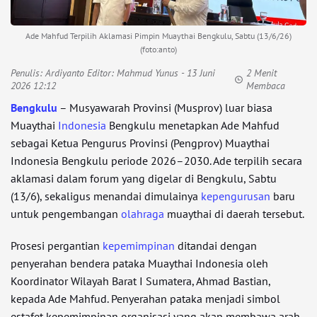
Ade Mahfud Terpilih Aklamasi Pimpin Muaythai Bengkulu, Sabtu (13/6/26)
(foto:anto)
Penulis:
Ardiyanto Editor: Mahmud Yunus
- 13 Juni
2 Menit
2026 12:12
Membaca
Bengkulu
– Musyawarah Provinsi (Musprov) luar biasa
Muaythai
Indonesia
Bengkulu menetapkan Ade Mahfud
sebagai Ketua Pengurus Provinsi (Pengprov) Muaythai
Indonesia Bengkulu periode 2026–2030. Ade terpilih secara
aklamasi dalam forum yang digelar di Bengkulu, Sabtu
(13/6), sekaligus menandai dimulainya
kepengurusan
baru
untuk pengembangan
olahraga
muaythai di daerah tersebut.
Prosesi pergantian
kepemimpinan
ditandai dengan
penyerahan bendera pataka Muaythai Indonesia oleh
Koordinator Wilayah Barat I Sumatera, Ahmad Bastian,
kepada Ade Mahfud. Penyerahan pataka menjadi simbol
estafet kepemimpinan organisasi yang akan membawa arah