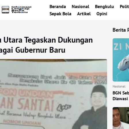
Beranda
Nasional
Bengkulu
Polit
Sepak Bola
Artikel
Opini
Berita 
u Utara Tegaskan Dukungan
agai Gubernur Baru
Nasional
BGN Seb
Diawasi