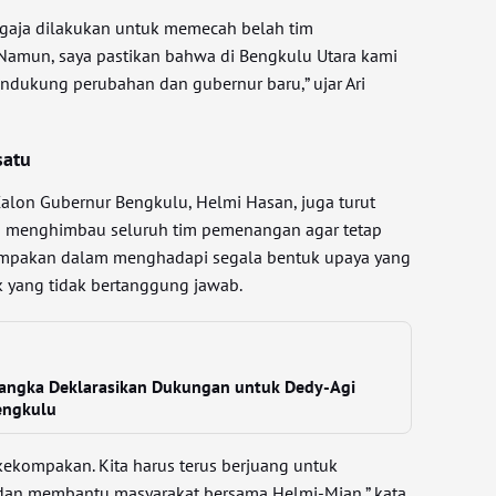
ngaja dilakukan untuk memecah belah tim
amun, saya pastikan bahwa di Bengkulu Utara kami
endukung perubahan dan gubernur baru,” ujar Ari
satu
Calon Gubernur Bengkulu, Helmi Hasan, juga turut
an menghimbau seluruh tim pemenangan agar tetap
ompakan dalam menghadapi segala bentuk upaya yang
k yang tidak bertanggung jawab.
angka Deklarasikan Dukungan untuk Dedy-Agi
engkulu
kekompakan. Kita harus terus berjuang untuk
 dan membantu masyarakat bersama Helmi-Mian,” kata