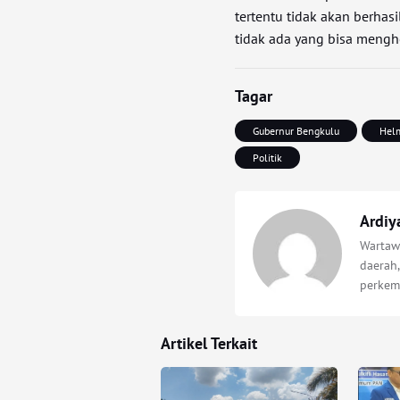
tertentu tidak akan berhasi
tidak ada yang bisa menghe
Tagar
Gubernur Bengkulu
Hel
Politik
Ardiy
Wartawa
daerah,
perkem
Artikel Terkait