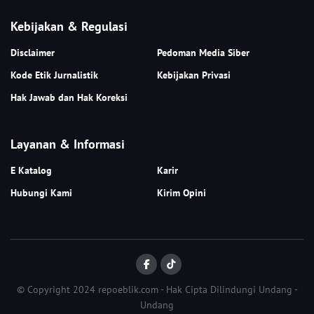
Kebijakan & Regulasi
Disclaimer
Pedoman Media Siber
Kode Etik Jurnalistik
Kebijakan Privasi
Hak Jawab dan Hak Koreksi
Layanan & Informasi
E Katalog
Karir
Hubungi Kami
Kirim Opini
© Copyright 2024 repoeblik.com - Hak Cipta Dilindungi Undang -
Undang