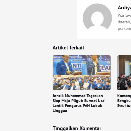
Ardiy
Wartawa
daerah,
perkem
Artikel Terkait
Joncik Muhammad Tegaskan
Kaesang
Siap Maju Pilgub Sumsel Usai
Bengkul
Lantik Pengurus PAN Lubuk
Struktu
Linggau
Tinggalkan Komentar