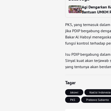
Agi Dengarkan K
Bantuan UMKM R
PKS, yang termasuk dalam
jika PDIP bergabung deng
Bakar Al Habsyi menegask
fungsi kontrol terhadap pe
Isu PDIP bergabung dalam
Sinyal kuat akan terjawab
yang tentunya akan berdam
Tagar
Jokowi
Koalisi Indonesia
PKS
Prabowo Subianto