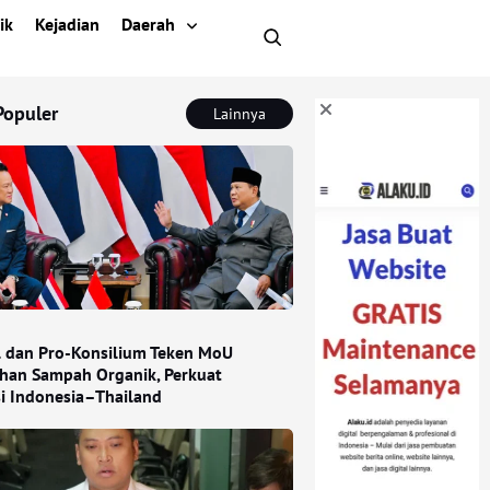
ik
Kejadian
Daerah
Populer
Lainnya
l dan Pro-Konsilium Teken MoU
han Sampah Organik, Perkuat
si Indonesia–Thailand