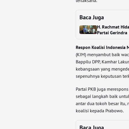
terlaksana.
Baca Juga
H. Rachmat Hida
Partai Gerindra
Respon Koalisi Indonesia 
(KIM) menyambut baik waca
Bappilu DPP, Kamhar Lakum
kebangsaan yang mengede
sepenuhnya keputusan terk
Partai PKB juga merespon
sebagai langkah baik unt
antar dua tokoh besar itu
koalisi kepada Prabowo.
Baca Juga