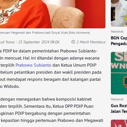
Nasional
muan Megawati dan Prabowo Jadi Sinyal Kuat (foto istimewa)
BGN Cop
mud Yunus
- 23 September 2024 08:06
2 Menit Membaca
Pengadu
a PDIP ke dalam pemerintahan Prabowo Subianto-
n mencuat. Hal ini ditandai dengan adanya wacana
terpilih
Prabowo Subianto
dan Ketua Umum PDIP
belum pelantikan presiden dan wakil presiden pada
ebut mendapat respons beragam dari kalangan partai
ko Widodo.
i dengan menegaskan bahwa komposisi kabinet
Nasional
Gus Rozi
iden terpilih. Sementara itu, Ketua DPP PDIP Puan
Jalan T
kinan PDIP bergabung dengan pemerintahan
 kepastian hingga pertemuan Prabowo dan Megawati