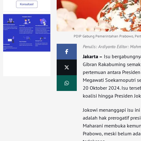
PDIP Gabung Pemerintahan Prabowo, Perte
Penulis:
Ardiyanto Editor: Mah
Jakarta –
Isu bergabungny
Gibran Rakabuming semaki
pertemuan antara Presiden 
Megawati Soekarnoputri se
20 Oktober 2024. Isu ters
koalisi hingga Presiden Jo
Jokowi menanggapi isu in
adalah hak prerogatif pres
Maharani membuka kemung
Prabowo, meski belum ada