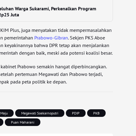
eluhan Warga Sukarami, Perkenalkan Program
p25 Juta
 KIM Plus, juga menyatakan tidak mempermasalahkan
an pemerintahan
Prabowo-Gibran
. Sekjen PKS Aboe
an keyakinannya bahwa DPR tetap akan menjalankan
merintah dengan baik, meski ada potensi koalisi besar.
 kabinet Prabowo semakin hangat diperbincangkan.
 setelah pertemuan Megawati dan Prabowo terjadi,
pak pada peta politik ke depan.
 Maju
Megawati Soekarnoputri
PDIP
PKB
Puan Maharani