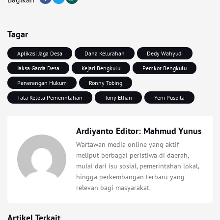
Tagar
Aplikasi Jaga Desa
Dana Kelurahan
Dedy Wahyudi
Jaksa Garda Desa
Kejari Bengkulu
Pemkot Bengkulu
Penerangan Hukum
Ronny Tobing
Tata Kelola Pemerintahan
Tony Elfian
Yeni Puspita
Ardiyanto Editor: Mahmud Yunus
Wartawan media online yang aktif
meliput berbagai peristiwa di daerah,
mulai dari isu sosial, pemerintahan lokal,
hingga perkembangan terbaru yang
relevan bagi masyarakat.
Artikel Terkait