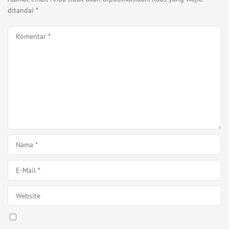
ditandai
*