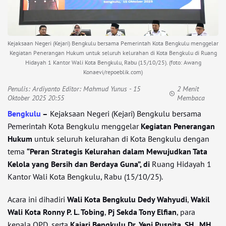
Kejaksaan Negeri (Kejari) Bengkulu bersama Pemerintah Kota Bengkulu menggelar
Kegiatan Penerangan Hukum untuk seluruh kelurahan di Kota Bengkulu di Ruang
Hidayah 1 Kantor Wali Kota Bengkulu, Rabu (15/10/25). (foto: Awang
Konaevi/repoeblik.com)
Penulis:
Ardiyanto Editor: Mahmud Yunus
- 15
2 Menit
Oktober 2025 20:55
Membaca
Bengkulu
–
Kejaksaan Negeri (Kejari) Bengkulu bersama
Pemerintah Kota Bengkulu menggelar
Kegiatan Penerangan
Hukum
untuk seluruh kelurahan di Kota Bengkulu dengan
tema
“Peran Strategis Kelurahan dalam Mewujudkan Tata
Kelola yang Bersih dan Berdaya Guna”, di
Ruang Hidayah 1
Kantor Wali Kota Bengkulu, Rabu (15/10/25).
Acara ini dihadiri
Wali Kota Bengkulu Dedy Wahyudi
,
Wakil
Wali Kota Ronny P. L. Tobing
,
Pj Sekda Tony Elfian
, para
kepala OPD, serta
Kajari Bengkulu Dr. Yeni Puspita, SH., MH.