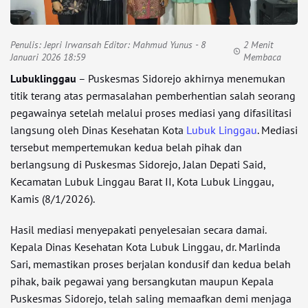
Penulis:
Jepri Irwansah Editor: Mahmud Yunus
- 8
2 Menit
Januari 2026 18:59
Membaca
Lubuklinggau
– Puskesmas Sidorejo akhirnya menemukan
titik terang atas permasalahan pemberhentian salah seorang
pegawainya setelah melalui proses mediasi yang difasilitasi
langsung oleh Dinas Kesehatan Kota
Lubuk Linggau
. Mediasi
tersebut mempertemukan kedua belah pihak dan
berlangsung di Puskesmas Sidorejo, Jalan Depati Said,
Kecamatan Lubuk Linggau Barat II, Kota Lubuk Linggau,
Kamis (8/1/2026).
Hasil mediasi menyepakati penyelesaian secara damai.
Kepala Dinas Kesehatan Kota Lubuk Linggau, dr. Marlinda
Sari, memastikan proses berjalan kondusif dan kedua belah
pihak, baik pegawai yang bersangkutan maupun Kepala
Puskesmas Sidorejo, telah saling memaafkan demi menjaga