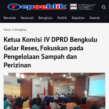
Beranda
Nasional
Bengkulu
Politik
Kejadian
Daerah
Se
Home
Bengkulu
Ketua Komisi IV DPRD Bengkulu
Gelar Reses, Fokuskan pada
Pengelolaan Sampah dan
Perizinan