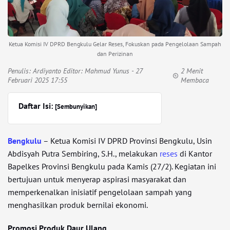
Ketua Komisi IV DPRD Bengkulu Gelar Reses, Fokuskan pada Pengelolaan Sampah
dan Perizinan
Penulis:
Ardiyanto Editor: Mahmud Yunus
- 27
2 Menit
Februari 2025 17:55
Membaca
Daftar Isi:
[Sembunyikan]
Bengkulu
– Ketua Komisi IV DPRD Provinsi Bengkulu, Usin
Abdisyah Putra Sembiring, S.H., melakukan
reses
di Kantor
Bapelkes Provinsi Bengkulu pada Kamis (27/2). Kegiatan ini
bertujuan untuk menyerap aspirasi masyarakat dan
memperkenalkan inisiatif pengelolaan sampah yang
menghasilkan produk bernilai ekonomi.
Promosi Produk Daur Ulang