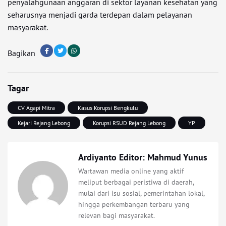
penyalahgunaan anggaran di sektor layanan kesehatan yang
seharusnya menjadi garda terdepan dalam pelayanan
masyarakat.
Bagikan
Tagar
CV Agapi Mitra
Kasus Korupsi Bengkulu
Kejari Rejang Lebong
Korupsi RSUD Rejang Lebong
YP
Ardiyanto Editor: Mahmud Yunus
Wartawan media online yang aktif
meliput berbagai peristiwa di daerah,
mulai dari isu sosial, pemerintahan lokal,
hingga perkembangan terbaru yang
relevan bagi masyarakat.