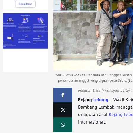
Wakil Ketua Asosiasi Pencinta dan Penggiat Durian
pohon durian unggul yang digelar pada Sabtu, (11/
Penulis:
Deni Irwansyah Editor
Rejang
Lebong
– Wakil Ket
Bambang Lembak, menegas
unggulan asal
Rejang Leb
internasional.