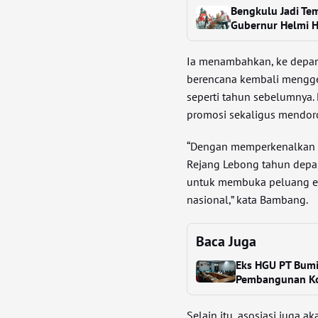
Bengkulu Jadi Tem
Gubernur Helmi H
Ia menambahkan, ke depan 
berencana kembali menggel
seperti tahun sebelumnya.
promosi sekaligus mendoron
“Dengan memperkenalkan du
Rejang Lebong tahun depan
untuk membuka peluang eks
nasional,” kata Bambang.
Baca Juga
Eks HGU PT Bumi 
Pembangunan K
Selain itu, asosiasi juga 