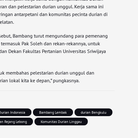
an dan pelestarian durian unggul. Kerja sama ini
ingan antarpetani dan komunitas pecinta durian di
elatan.
ersebut, Bambang turut mengundang para pemenang
 termasuk Pak Soleh dan rekan-rekannya, untuk
an Dekan Fakultas Pertanian Universitas Sriwijaya
tuk membahas pelestarian durian unggul dan
an lokal kita ke depan,” pungkasnya.
Durian Indonesia
Bambang Lembak
durian Bengkulu
ian Rejang Lebong
Komunitas Durian Linggau