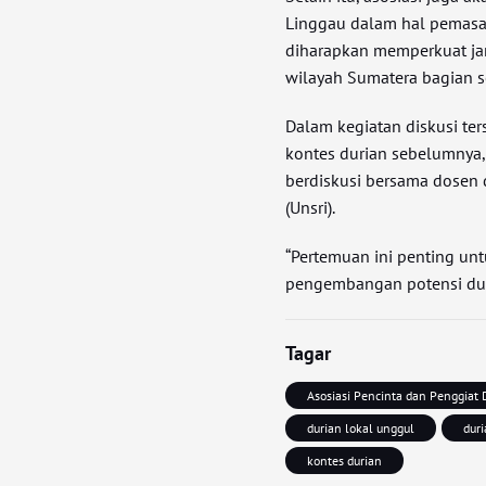
Linggau dalam hal pemasar
diharapkan memperkuat jar
wilayah Sumatera bagian s
Dalam kegiatan diskusi t
kontes durian sebelumnya,
berdiskusi bersama dosen d
(Unsri).
“Pertemuan ini penting un
pengembangan potensi duri
Tagar
Asosiasi Pencinta dan Penggiat 
durian lokal unggul
dur
kontes durian