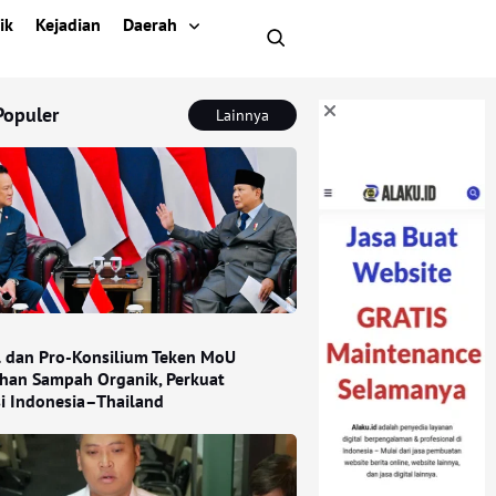
ik
Kejadian
Daerah
Populer
Lainnya
l dan Pro-Konsilium Teken MoU
han Sampah Organik, Perkuat
si Indonesia–Thailand