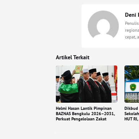
Deni 
Penuli
regiona
cepat, 
Artikel Terkait
Helmi Hasan Lantik Pimpinan
Dikbud
BAZNAS Bengkulu 2026–2031,
Sekola
Perkuat Pengelolaan Zakat
HUT RI,