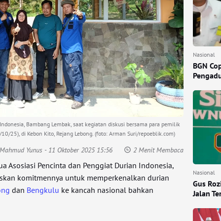
Nasional
BGN Cop
Pengadu
 Indonesia, Bambang Lembak, saat kegiatan diskusi bersama para pemilik
10/25), di Kebon Kito, Rejang Lebong. (foto: Arman Suri/repoeblik.com)
: Mahmud Yunus
- 11 Oktober 2025 15:56
2 Menit Membaca
ua Asosiasi Pencinta dan Penggiat Durian Indonesia,
Nasional
kan komitmennya untuk memperkenalkan durian
Gus Rozi
ong
dan
Bengkulu
ke kancah nasional bahkan
Jalan T