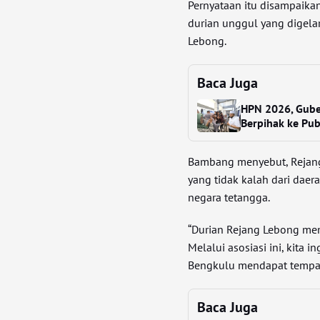
Pernyataan itu disampaika
durian unggul yang digelar
Lebong.
Baca Juga
HPN 2026, Gube
Berpihak ke Pub
Bambang menyebut, Rejang 
yang tidak kalah dari daer
negara tetangga.
“Durian Rejang Lebong memil
Melalui asosiasi ini, kita
Bengkulu mendapat tempat d
Baca Juga