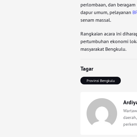
perlombaan, dan beragam ke
dapur umum, pelayanan
B
senam massal.
Rangkaian acara ini dihar
pertumbuhan ekonomi lokal
masyarakat Bengkulu.
Tagar
Provinsi Bengkulu
Ardiy
Wartawa
daerah,
perkem