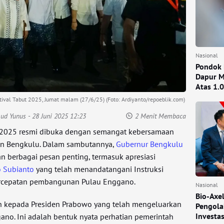
Nasional
Pondok 
Dapur M
Atas 1.
ival Tabut 2025, Jumat malam (27/6/25) (Foto: Ardiyanto/repoeblik.com)
mud Yunus
- 28 Juni 2025 12:23
2 Menit Membaca
t 2025 resmi dibuka dengan semangat kebersamaan
an Bengkulu. Dalam sambutannya,
Gubernur Bengkulu
 berbagai pesan penting, termasuk apresiasi
 Subianto
yang telah menandatangani Instruksi
 percepatan pembangunan Pulau Enggano.
Nasional
Bio-Axe
ih kepada Presiden Prabowo yang telah mengeluarkan
Pengola
Investa
o. Ini adalah bentuk nyata perhatian pemerintah