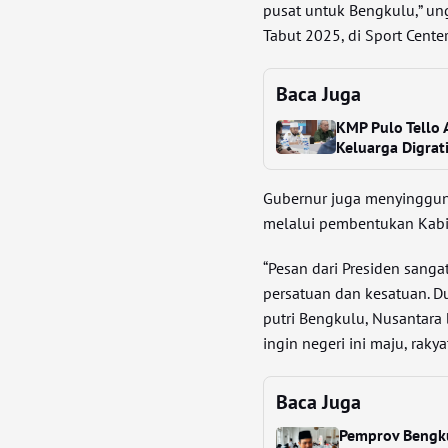
pusat untuk Bengkulu,” un
Tabut 2025, di Sport Cente
Baca Juga
KMP Pulo Tello
Keluarga Digrat
Gubernur juga menyinggun
melalui pembentukan Kabin
“Pesan dari Presiden sanga
persatuan dan kesatuan. Du
putri Bengkulu, Nusantara 
ingin negeri ini maju, rak
Baca Juga
Pemprov Bengku