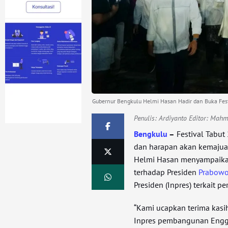
Gubernur Bengkulu Helmi Hasan Hadir dan Buka Fest
Penulis:
Ardiyanto Editor: Mah
Bengkulu
–
Festival Tabu
dan harapan akan kemaju
Helmi Hasan menyampaikan
terhadap Presiden
Prabowo
Presiden (Inpres) terkait
“Kami ucapkan terima kas
Inpres pembangunan Enggan