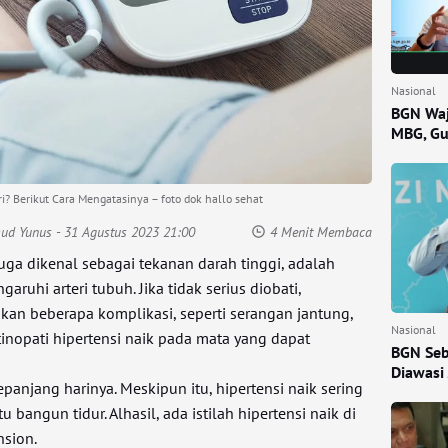
Nasional
BGN Waj
MBG, Gu
i? Berikut Cara Mengatasinya – foto dok hallo sehat
mud Yunus
- 31 Agustus 2023 21:00
4 Menit Membaca
juga dikenal sebagai tekanan darah tinggi, adalah
uhi arteri tubuh. Jika tidak serius diobati,
kan beberapa komplikasi, seperti serangan jantung,
Nasional
etinopati hipertensi naik pada mata yang dapat
BGN Seb
Diawasi
epanjang harinya. Meskipun itu, hipertensi naik sering
 bangun tidur. Alhasil, ada istilah hipertensi naik di
nsion.