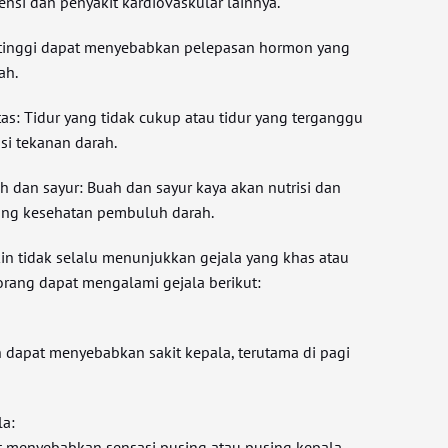
ensi dan penyakit kardiovaskular lainnya.
ng tinggi dapat menyebabkan pelepasan hormon yang
ah.
tas: Tidur yang tidak cukup atau tidur yang terganggu
i tekanan darah.
 dan sayur: Buah dan sayur kaya akan nutrisi dan
ng kesehatan pembuluh darah.
kin tidak selalu menunjukkan gejala yang khas atau
orang dapat mengalami gejala berikut:
 dapat menyebabkan sakit kepala, terutama di pagi
la:
t menyebabkan sensasi pusing atau pusing kepala.