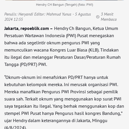
Hendry CH Bangun (Tengah) (foto: PWI)
Penulis:
Heryandi Editor: Mahmud Yunus
- 5 Agustus
3 Menit
2024 12:55
Membaca
Jakarta, repoeblik.com –
Hendry Ch Bangun, Ketua Umum
Persatuan Wartawan Indonesia (PWI) Pusat menegaskan
bahwa ada segelintir oknum pengurus PWI yang
memunculkan wacana Kongres Luar Biasa (KLB). Tindakan
itu ilegal dan melanggar Peraturan Dasar/Peraturan Rumah
Tangga (PD/PRT) PWI.
“Oknum-oknum ini menafsirkan PD/PRT hanya untuk
kebutuhan kelompok mereka. Ini merusak organisasi PWI.
Mereka manafikan Pengurus PWI Provinsi sebagai pemilik
suara sah. Terkait oknum yang menggunakan kop surat PWI
saya tegaskan itu Ilegal. Yang berhak menggunakan kop dan
stempel PWI Pusat hanya Pengurus hasil kongres Bandung,”
ujar Hendry dalam keterangannya di Jakarta, Minggu
(4/8/2024).